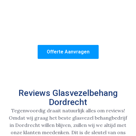
altijd voorop!
Het team van Glasvezelbehang Dordrecht is zes
dagen per week beschikbaar en staat ook klaar voor
spoedklussen. Maak dus snel gebruik van onze
tijdelijke glasvezelbehang aanbieding in Dordrecht!
Offerte Aanvragen
Reviews Glasvezelbehang
Dordrecht
Tegenwoordig draait natuurlijk alles om reviews!
Omdat wij graag het beste glasvezel behangbedrijf
in Dordrecht willen blijven, zullen wij we altijd met
onze klanten meedenken. Dit is de sleutel van ons