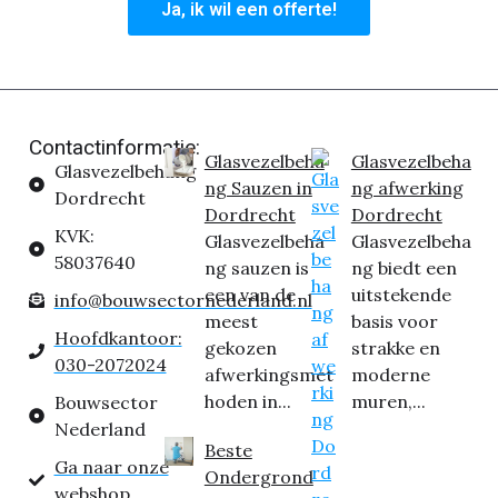
Ja, ik wil een offerte!
Contactinformatie:
Glasvezelbeha
Glasvezelbeha
Glasvezelbehang
ng Sauzen in
ng afwerking
Dordrecht
Dordrecht
Dordrecht
KVK:
Glasvezelbeha
Glasvezelbeha
58037640
ng sauzen is
ng biedt een
een van de
uitstekende
info@bouwsectornederland.nl
meest
basis voor
Hoofdkantoor:
gekozen
strakke en
030-2072024
afwerkingsmet
moderne
hoden in...
muren,...
Bouwsector
Nederland
Beste
Ga naar onze
Ondergrond
webshop