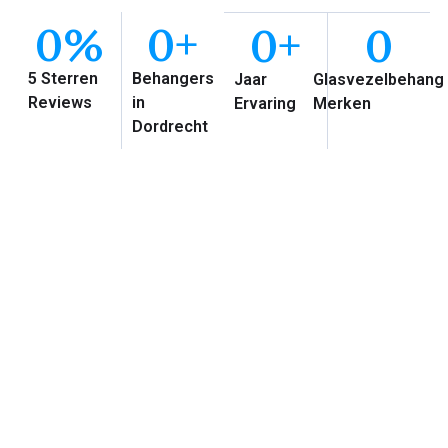
0
%
0
+
0
+
0
5 Sterren
Behangers
Jaar
Glasvezelbehang
Reviews
in
Ervaring
Merken
Dordrecht
Waarom Glasvezelbehang
Dordrecht?
Met meer dan 20 jaar ervaring in het behangen en
sauzen van wanden en plafonds, staan
Glasvezelbehang Dordrecht garant voor
vakmanschap en kwaliteit.
Ons team van ervaren experts in Dordrecht werken
niet met glasvezelbehang van de Gamma, Praxis,