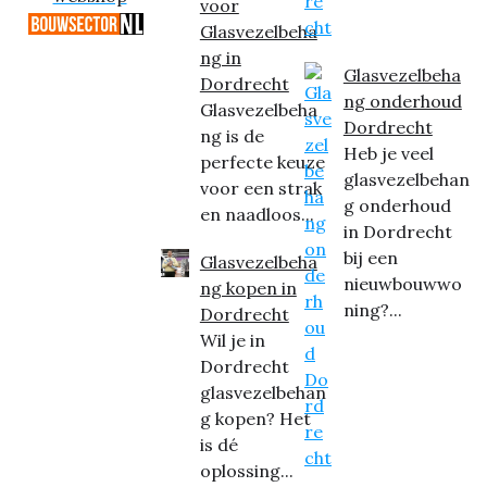
voor
Glasvezelbeha
ng in
Glasvezelbeha
Dordrecht
ng onderhoud
Glasvezelbeha
Dordrecht
ng is de
Heb je veel
perfecte keuze
glasvezelbehan
voor een strak
g onderhoud
en naadloos...
in Dordrecht
bij een
Glasvezelbeha
nieuwbouwwo
ng kopen in
ning?...
Dordrecht
Wil je in
Dordrecht
glasvezelbehan
g kopen? Het
is dé
oplossing...