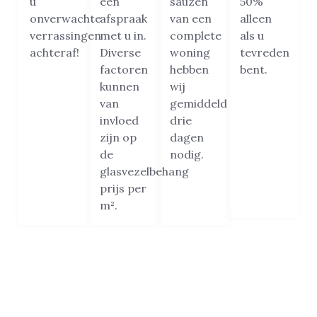
u
een
sauzen
50%
onverwachte
afspraak
van een
alleen
verrassingen
met u in.
complete
als u
achteraf!
Diverse
woning
tevreden
factoren
hebben
bent.
kunnen
wij
van
gemiddeld
invloed
drie
zijn op
dagen
de
nodig.
glasvezelbehang
prijs per
m².
Beste glasvezelbehanger van