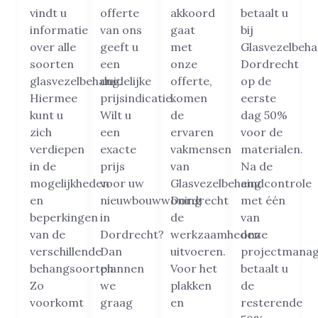
vindt u
offerte
akkoord
betaalt u
informatie
van ons
gaat
bij
over alle
geeft u
met
Glasvezelbeh
soorten
een
onze
Dordrecht
glasvezelbehang.
duidelijke
offerte,
op de
Hiermee
prijsindicatie.
komen
eerste
kunt u
Wilt u
de
dag 50%
zich
een
ervaren
voor de
verdiepen
exacte
vakmensen
materialen.
in de
prijs
van
Na de
mogelijkheden
voor uw
Glasvezelbehang
eindcontrole
en
nieuwbouwwoning
Dordrecht
met één
beperkingen
in
de
van
van de
Dordrecht?
werkzaamheden
onze
verschillende
Dan
uitvoeren.
projectmanag
behangsoorten.
plannen
Voor het
betaalt u
Zo
we
plakken
de
voorkomt
graag
en
resterende