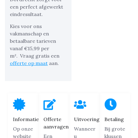
een perfect afgewerkt
eindresultaat.
Kies voor ons
vakmanschap en
betaalbare tarieven
vanaf €15,99 per
m².
Vraag gratis een
offerte op maat
aan.
Informatie
Offerte
Uitvoering
Betaling
aanvragen
Op onze
Wanneer
Bij grote
website
Een
u
klussen