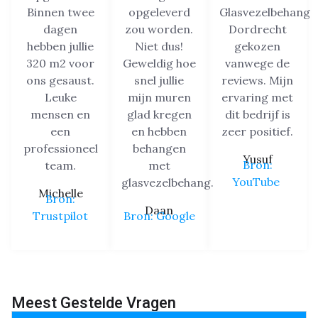
Binnen twee
opgeleverd
Glasvezelbehang
dagen
zou worden.
Dordrecht
hebben jullie
Niet dus!
gekozen
320 m2 voor
Geweldig hoe
vanwege de
ons gesaust.
snel jullie
reviews. Mijn
Leuke
mijn muren
ervaring met
mensen en
glad kregen
dit bedrijf is
een
en hebben
zeer positief.
professioneel
behangen
Yusuf
Bron:
team.
met
YouTube
glasvezelbehang.
Michelle
Bron:
Daan
Trustpilot
Bron: Google
Meest Gestelde Vragen