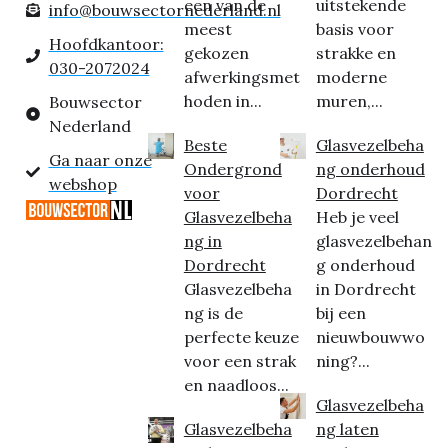
een van de
uitstekende
info@bouwsectornederland.nl
meest
basis voor
Hoofdkantoor:
gekozen
strakke en
030-2072024
afwerkingsmet
moderne
hoden in...
muren,...
Bouwsector
Nederland
Beste
Glasvezelbeha
Ga naar onze
Ondergrond
ng onderhoud
webshop
voor
Dordrecht
Glasvezelbeha
Heb je veel
ng in
glasvezelbehan
Dordrecht
g onderhoud
Glasvezelbeha
in Dordrecht
ng is de
bij een
perfecte keuze
nieuwbouwwo
voor een strak
ning?...
en naadloos...
Glasvezelbeha
Glasvezelbeha
ng laten