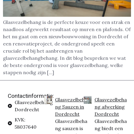
Glasvezelbehang is de perfecte keuze voor een strak en
naadloos afgewerkt resultaat op muren en plafonds. Of
het nu gaat om een nieuwbouwwoning in Dordrecht of
een renovatieproject, de ondergrond speelt een
cruciale rol bij het aanbrengen van
glasvezelbehangbehang. In dit blog bespreken we wat
de beste ondergrond is voor glasvezelbehang, welke
stappen nodig zijn […]
Contactinformatie:
Glasvezelbeha
Glasvezelbeha
Glasvezelbehang
ng Sauzen in
ng afwerking
Dordrecht
Dordrecht
Dordrecht
KVK:
Glasvezelbeha
Glasvezelbeha
58037640
ng sauzen is
ng biedt een