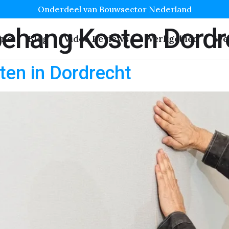
Onderdeel van Bouwsector Nederland
behang Kosten Dordr
me
Blog
Video Reviews
Werkgebied
We
en in Dordrecht