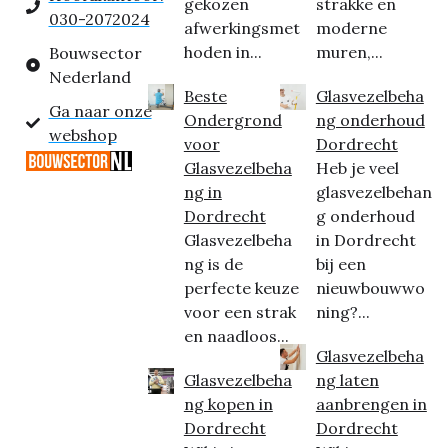
gekozen
strakke en
030-2072024
afwerkingsmet
moderne
hoden in...
muren,...
Bouwsector
Nederland
Beste
Glasvezelbeha
Ga naar onze
Ondergrond
ng onderhoud
webshop
voor
Dordrecht
Glasvezelbeha
Heb je veel
ng in
glasvezelbehan
Dordrecht
g onderhoud
Glasvezelbeha
in Dordrecht
ng is de
bij een
perfecte keuze
nieuwbouwwo
voor een strak
ning?...
en naadloos...
Glasvezelbeha
Glasvezelbeha
ng laten
ng kopen in
aanbrengen in
Dordrecht
Dordrecht