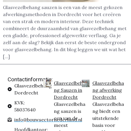
Glasvezelbehang sauzen is een van de meest gekozen
afwerkingsmethoden in Dordrecht voor het creëren
van een strak en modern interieur. Deze techniek
combineert de duurzaamheid van glasvezelbehang met
een gladde, professioneel afgewerkte verflaag. Ga je
zelf aan de slag? Bekijk dan eerst de beste ondergrond
voor glasvezelbehang. In dit blog leggen we uit wat het
[…]
Contactinformatie:
Glasvezelbeha
Glasvezelbeha
Glasvezelbehang
ng Sauzen in
ng afwerking
Dordrecht
Dordrecht
Dordrecht
KVK:
Glasvezelbeha
Glasvezelbeha
58037640
ng sauzen is
ng biedt een
een van de
uitstekende
info@bouwsectornederland.nl
meest
basis voor
Hoofdkantoor: