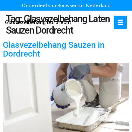
Onderdeel van Bouwsector Nederland
Tag:
Glasvezelbehang Laten
Glasvezelbehang Dordrecht
Sauzen Dordrecht
Glasvezelbehang Sauzen in
Dordrecht