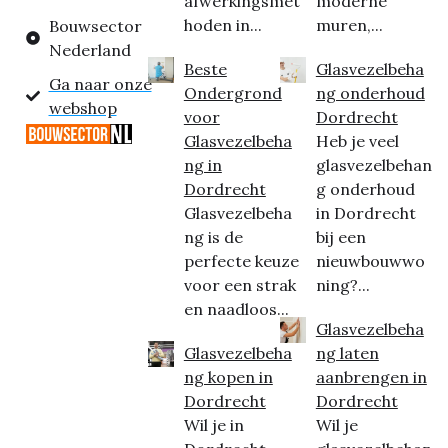
afwerkingsmet
moderne
hoden in...
muren,...
Bouwsector
Nederland
Beste
Glasvezelbeha
Ga naar onze
Ondergrond
ng onderhoud
webshop
voor
Dordrecht
Glasvezelbeha
Heb je veel
ng in
glasvezelbehan
Dordrecht
g onderhoud
Glasvezelbeha
in Dordrecht
ng is de
bij een
perfecte keuze
nieuwbouwwo
voor een strak
ning?...
en naadloos...
Glasvezelbeha
Glasvezelbeha
ng laten
ng kopen in
aanbrengen in
Dordrecht
Dordrecht
Wil je in
Wil je