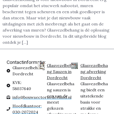
populair omdat het stucwerk nabootst, muren
beschermt tegen scheuren en een stuk goedkoper is
dan stucen. Maar wist je dat nieuwbouw vaak
uitdagingen met zich meebrengt als het gaat om de
afwerking van muren? Glasvezelbehang is dé oplossing
voor nieuwbouw in Dordrecht. In dit uitgebreide blog
ontdek je […]
Contactinformatie:
Glasvezelbeha
Glasvezelbeha
Glasvezelbehang
ng Sauzen in
ng afwerking
Dordrecht
Dordrecht
Dordrecht
KVK:
Glasvezelbeha
Glasvezelbeha
58037640
ng sauzen is
ng biedt een
een van de
uitstekende
info@bouwsectornederland.nl
meest
basis voor
Hoofdkantoor:
gekozen
strakke en
030-2072024