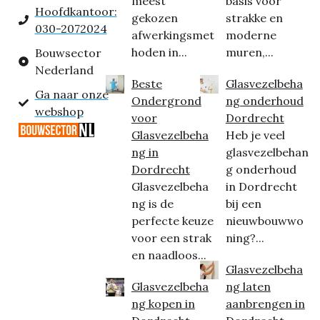
meest
basis voor
Hoofdkantoor:
gekozen
strakke en
030-2072024
afwerkingsmet
moderne
hoden in...
muren,...
Bouwsector
Nederland
Beste
Glasvezelbeha
Ga naar onze
Ondergrond
ng onderhoud
webshop
voor
Dordrecht
Glasvezelbeha
Heb je veel
ng in
glasvezelbehan
Dordrecht
g onderhoud
Glasvezelbeha
in Dordrecht
ng is de
bij een
perfecte keuze
nieuwbouwwo
voor een strak
ning?...
en naadloos...
Glasvezelbeha
Glasvezelbeha
ng laten
ng kopen in
aanbrengen in