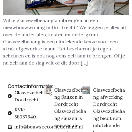
Wil je glasvezelbehang aanbrengen bij een
nieuwbouwwoning in Dordrecht? We leggen je alles uit
over de materialen, kosten en ondergrond.
Glasvezelbehang is een uitstekende keuze voor een
strak afgewerkte muur. Het beschermt je tegen
scheuren en is ook nog eens zelf aan te brengen. Of je
nu zelf aan de slag wilt of dit door […]
Contactinformatie:
Glasvezelbeha
Glasvezelbeha
Glasvezelbehang
ng Sauzen in
ng afwerking
Dordrecht
Dordrecht
Dordrecht
KVK:
Glasvezelbeha
Glasvezelbeha
58037640
ng sauzen is
ng biedt een
een van de
uitstekende
info@bouwsectornederland.nl