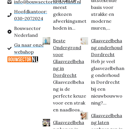
een van de
uitstekende
info@bouwsectornederland.nl
meest
basis voor
Hoofdkantoor:
gekozen
strakke en
030-2072024
afwerkingsmet
moderne
hoden in...
muren,...
Bouwsector
Nederland
Beste
Glasvezelbeha
Ga naar onze
Ondergrond
ng onderhoud
webshop
voor
Dordrecht
Glasvezelbeha
Heb je veel
ng in
glasvezelbehan
Dordrecht
g onderhoud
Glasvezelbeha
in Dordrecht
ng is de
bij een
perfecte keuze
nieuwbouwwo
voor een strak
ning?...
en naadloos...
Glasvezelbeha
Glasvezelbeha
ng laten