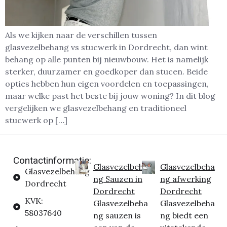
Als we kijken naar de verschillen tussen
glasvezelbehang vs stucwerk in Dordrecht, dan wint
behang op alle punten bij nieuwbouw. Het is namelijk
sterker, duurzamer en goedkoper dan stucen. Beide
opties hebben hun eigen voordelen en toepassingen,
maar welke past het beste bij jouw woning? In dit blog
vergelijken we glasvezelbehang en traditioneel
stucwerk op […]
Contactinformatie:
Glasvezelbeha
Glasvezelbeha
Glasvezelbehang
ng Sauzen in
ng afwerking
Dordrecht
Dordrecht
Dordrecht
KVK:
Glasvezelbeha
Glasvezelbeha
58037640
ng sauzen is
ng biedt een