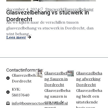
december 4, 2024
Stucwerk
Glasvezelbehang
Glasvezelbehang vs stucwerk in
Dordrecht
Als we kijken naar de verschillen tussen
glasvezelbehang vs stucwerk in Dordrecht, dan
wint behang...
Lees meer
Contactinformatie:
Glasvezelbeha
Glasvezelbeha
Glasvezelbehang
ng Sauzen in
ng afwerking
Dordrecht
Dordrecht
Dordrecht
KVK:
Glasvezelbeha
Glasvezelbeha
58037640
ng sauzen is
ng biedt een
een van de
uitstekende
info@bouwsectornederland.nl
meest
basis voor