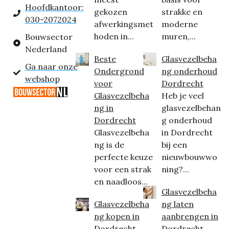
Hoofdkantoor:
gekozen
strakke en
030-2072024
afwerkingsmet
moderne
hoden in...
muren,...
Bouwsector
Nederland
Beste
Glasvezelbeha
Ga naar onze
Ondergrond
ng onderhoud
webshop
voor
Dordrecht
Glasvezelbeha
Heb je veel
ng in
glasvezelbehan
Dordrecht
g onderhoud
Glasvezelbeha
in Dordrecht
ng is de
bij een
perfecte keuze
nieuwbouwwo
voor een strak
ning?...
en naadloos...
Glasvezelbeha
Glasvezelbeha
ng laten
ng kopen in
aanbrengen in
Dordrecht
Dordrecht